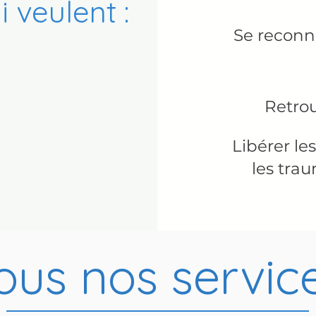
i veulent :
Se reconne
Retrou
Libérer le
les tra
ous nos servic