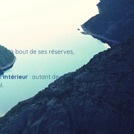
ps, à bout de ses réserves,
 intérieur
: autant de gestes
l.