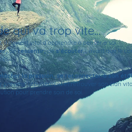
qui va trop vite...
 il devient vital d’apprendre à penser à soi.
ter,
de
ressentir,
de
s’écouter...
avant que le cor
rêt.
lâcher la pression, se reconnecter à son état
 prévenir l'épuisement et retrouver son élan vita
lution pour prendre soin de soi.