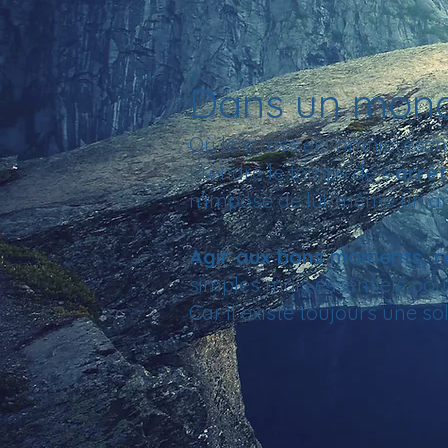
Dans un monde 
Où le stress est omniprésent,
Prendre le temps de
s’
arrê
n’impose de lui-même un ar
Agir aux bons moments, re
simples mais essentiels pour
Car il existe toujours une so