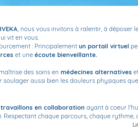
VIVEKA
, nous vous invitons à ralentir, à déposer l
i vit en vous.
sourcement : Principalement
un portail virtuel
pe
urces
et une
écoute bienveillante.
maîtrise des soins en
médecines alternatives
e
r
soulager aussi bien les douleurs physiques que
s
travaillons en collaboration
ayant à coeur l'h
é. Respectant chaque parcours, chaque rythme, ch
Li